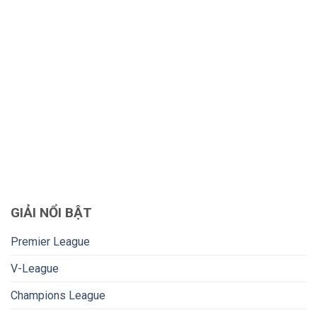
GIẢI NỔI BẬT
Premier League
V-League
Champions League