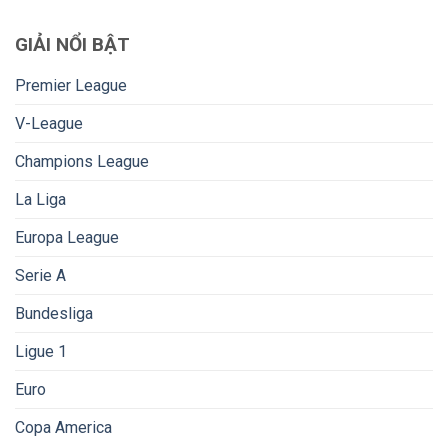
GIẢI NỔI BẬT
Premier League
V-League
Champions League
La Liga
Europa League
Serie A
Bundesliga
Ligue 1
Euro
Copa America