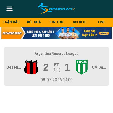
Skip
to
content
TRẬN ĐẤU
KẾT QUẢ
TIN TỨC
SOI KÈO
LIVE
Argentina Reserve League
2
1
FT
Defensores de Belgrano Reserves
CA San Miguel Reserves
(
1-1
)
08-07-2026 14:00