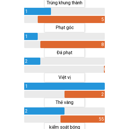
Trúng khung thành
1
5
Phạt góc
1
8
Đá phạt
2
0
Việt vị
1
2
Thẻ vàng
2
55
kiểm soát bóng