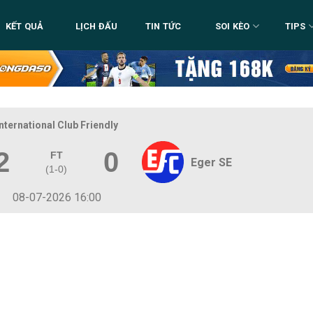
KẾT QUẢ
LỊCH ĐẤU
TIN TỨC
SOI KÈO
TIPS
nternational Club Friendly
2
0
FT
Eger SE
(
1-0
)
08-07-2026 16:00