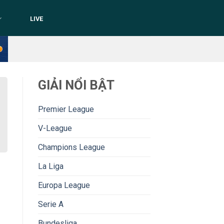
LIVE
GIẢI NỔI BẬT
Premier League
V-League
Champions League
La Liga
Europa League
Serie A
Bundesliga