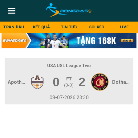
Skip
to
content
TRẬN ĐẤU
KẾT QUẢ
TIN TỨC
SOI KÈO
LIVE
USA USL League Two
0
2
FT
Apotheos
Dothan United SC
(
0-0
)
08-07-2026 23:30