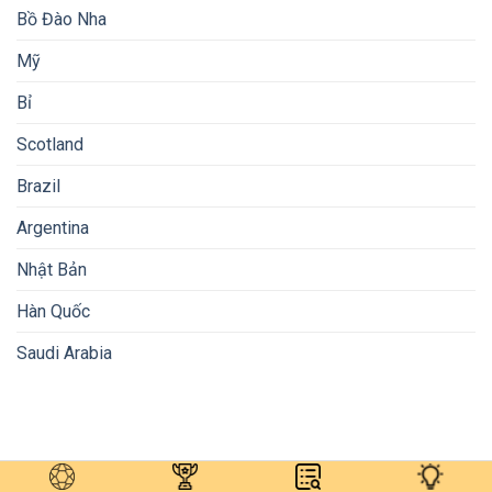
Bồ Đào Nha
Mỹ
Bỉ
Scotland
Brazil
Argentina
Nhật Bản
Hàn Quốc
Saudi Arabia
Copyright 2026 ©
Bongdaso.mx