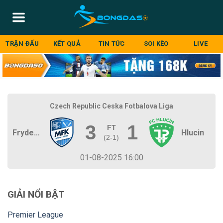
Skip
to
content
TRẬN ĐẤU
KẾT QUẢ
TIN TỨC
SOI KÈO
LIVE
Czech Republic Ceska Fotbalova Liga
3
1
FT
Frydek-Mistek
Hlucin
(
2-1
)
01-08-2025 16:00
GIẢI NỔI BẬT
Premier League