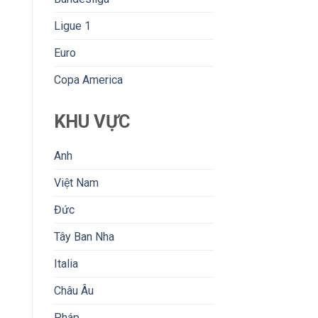
Ligue 1
Euro
Copa America
KHU VỰC
Anh
Việt Nam
Đức
Tây Ban Nha
Italia
Châu Âu
Pháp