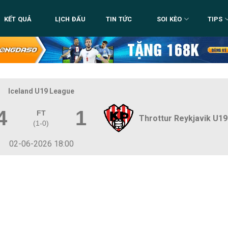
KẾT QUẢ
LỊCH ĐẤU
TIN TỨC
SOI KÈO
TIPS
Iceland U19 League
4
1
FT
Throttur Reykjavik U19
(
1-0
)
02-06-2026 18:00