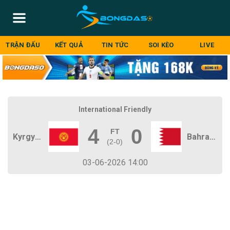
Skip
to
content
TRẬN ĐẤU
KẾT QUẢ
TIN TỨC
SOI KÈO
LIVE
International Friendly
4
0
FT
Kyrgyzstan U20
Bahrain U20
(
2-0
)
03-06-2026 14:00