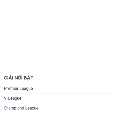
GIẢI NỔI BẬT
Premier League
V-League
Champions League