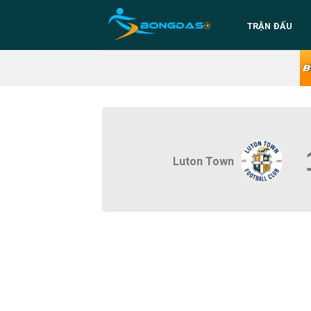
Skip
to
TRẬN ĐẤU
content
Luton Town