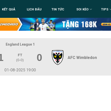
KẾT QUẢ
LỊCH ĐẤU
TIN TỨC
SOI KÈO
TIPS
England League 1
1
0
FT
AFC Wimbledon
(
0-0
)
01-08-2025 19:00