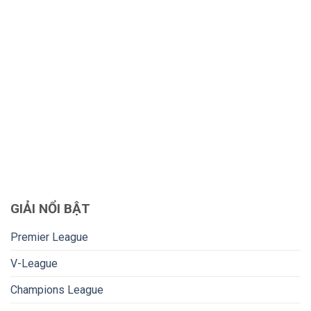
GIẢI NỔI BẬT
Premier League
V-League
Champions League