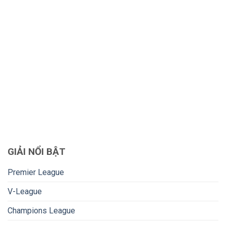
GIẢI NỔI BẬT
Premier League
V-League
Champions League