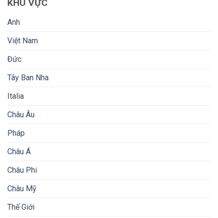
KHU VỰC
Anh
Việt Nam
Đức
Tây Ban Nha
Italia
Châu Âu
Pháp
Châu Á
Châu Phi
Châu Mỹ
Thế Giới