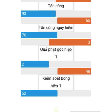
Tấn công
93
65
Tấn công nguy hiểm
70
3
Quả phạt góc hiệp
1
2
48
Kiểm soát bóng
hiệp 1
52