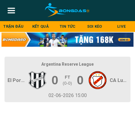
Skip
to
content
TRẬN ĐẤU
KẾT QUẢ
TIN TỨC
SOI KÈO
LIVE
Argentina Reserve League
0
0
FT
El Porvenir Reserves
CA Lugano Reserves
(
0-0
)
02-06-2026 15:00