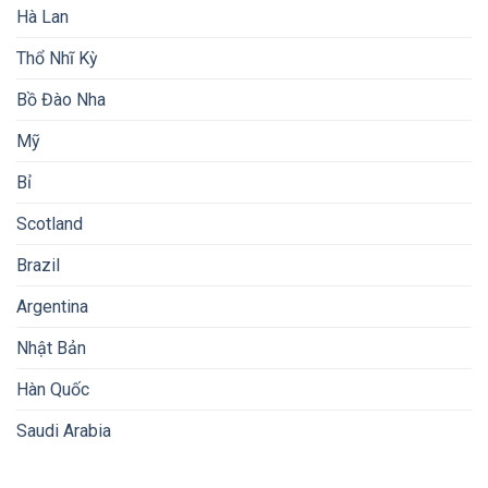
Hà Lan
Thổ Nhĩ Kỳ
Bồ Đào Nha
Mỹ
Bỉ
Scotland
Brazil
Argentina
Nhật Bản
Hàn Quốc
Saudi Arabia