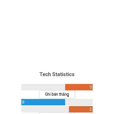
Tech Statistics
5
Ghi bàn thắngู
8
2