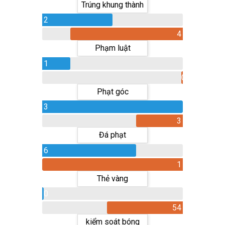
Trúng khung thành
2
4
Phạm luật
1
0
Phạt góc
3
3
Đá phạt
6
1
Thẻ vàng
0
54
kiểm soát bóng