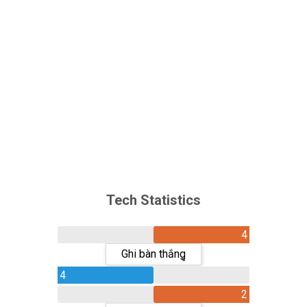
Tech Statistics
4
Ghi bàn thắngู
4
2