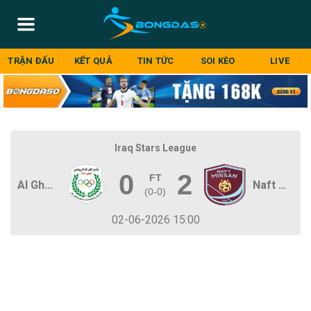
Skip
to
content
TRẬN ĐẤU
KẾT QUẢ
TIN TỨC
SOI KÈO
LIVE
Iraq Stars League
0
2
FT
Al Gharraf
Naft Misan
(
0-0
)
02-06-2026 15:00