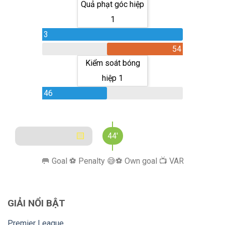
Quả phạt góc hiệp
1
3
54
Kiểm soát bóng
hiệp 1
46
🟨
44'
🥅 Goal ⚽️ Penalty 😅⚽️ Own goal 📺 VAR
GIẢI NỔI BẬT
Premier League