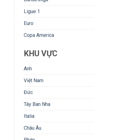
Ligue 1
Euro
Copa America
KHU VỰC
Anh
Việt Nam
Đức
Tây Ban Nha
Italia
Châu Âu
Pháp