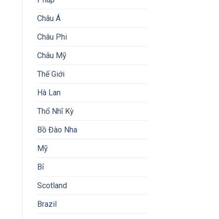
Châu Á
Châu Phi
Châu Mỹ
Thế Giới
Hà Lan
Thổ Nhĩ Kỳ
Bồ Đào Nha
Mỹ
Bỉ
Scotland
Brazil