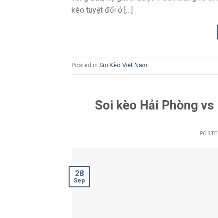
kèo tuyệt đối ở […]
Posted in
Soi Kèo Việt Nam
Soi kèo Hải Phòng vs
POST
28
Sep