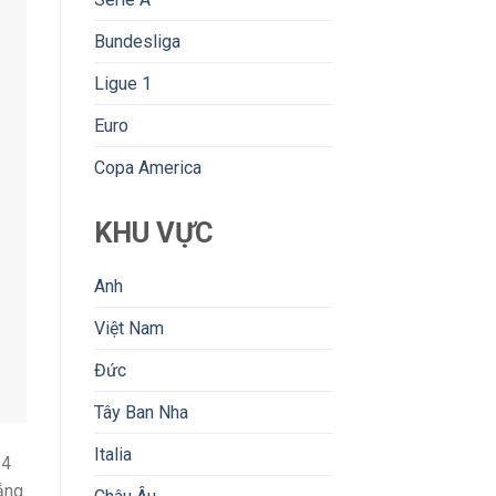
Bundesliga
Ligue 1
Euro
Copa America
KHU VỰC
Anh
Việt Nam
Đức
Tây Ban Nha
Italia
 4
hắng