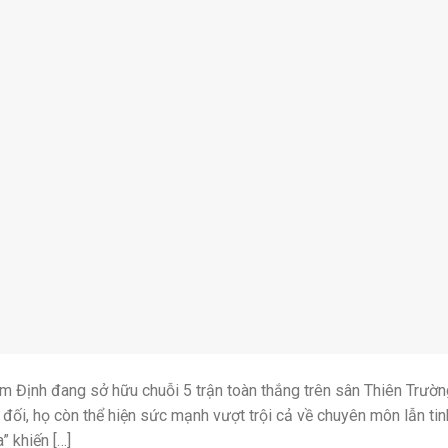
Định đang sở hữu chuỗi 5 trận toàn thắng trên sân Thiên Trườn
 đối, họ còn thể hiện sức mạnh vượt trội cả về chuyên môn lẫn tin
” khiến […]