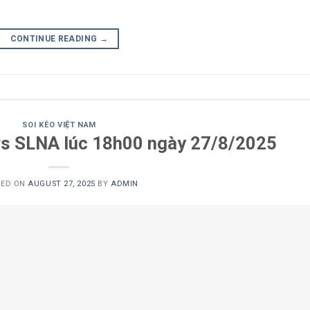
CONTINUE READING
→
SOI KÈO VIỆT NAM
vs SLNA lúc 18h00 ngày 27/8/2025
TED ON
AUGUST 27, 2025
BY
ADMIN