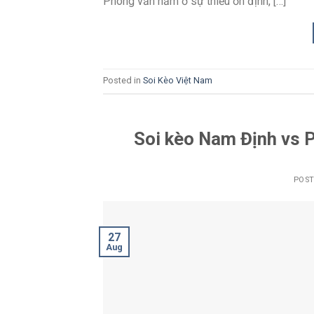
Phòng vẫn nằm ở sự thiếu ổn định, […]
Posted in
Soi Kèo Việt Nam
Soi kèo Nam Định vs
POS
27
Aug