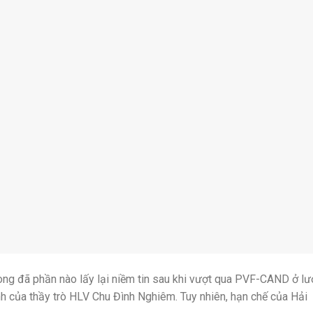
g đã phần nào lấy lại niềm tin sau khi vượt qua PVF-CAND ở lư
nh của thầy trò HLV Chu Đình Nghiêm. Tuy nhiên, hạn chế của Hải