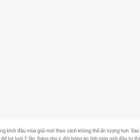
đang khởi đầu mùa giải mới theo cách không thể ấn tượng hơn. Sau
ể lọt lưới 2 lần. Đáng chú ý, đội bóng áo lính giúp giới đầu tư t